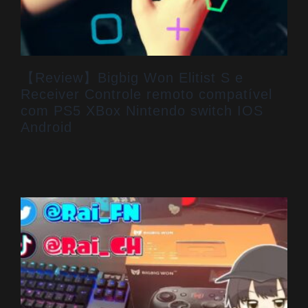
【Review】Bigbig Won Elitist S e
Receiver Controle remoto compatível
com PS5 XBox Nintendo switch IOS
Android