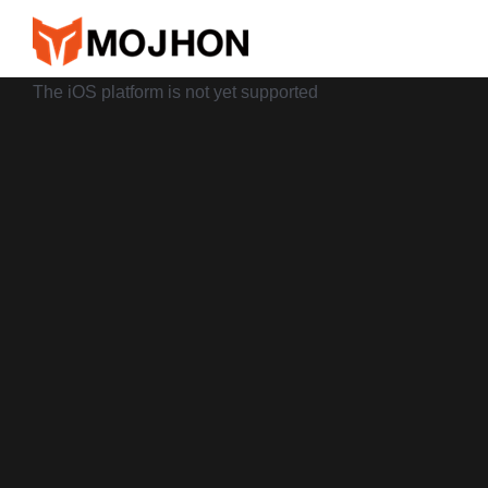
跳
过
内
The iOS platform is not yet supported
容