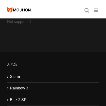
跳
过
内
Not supported
容
人気品
Storm
Rainbow 3
Blitz 2 SP