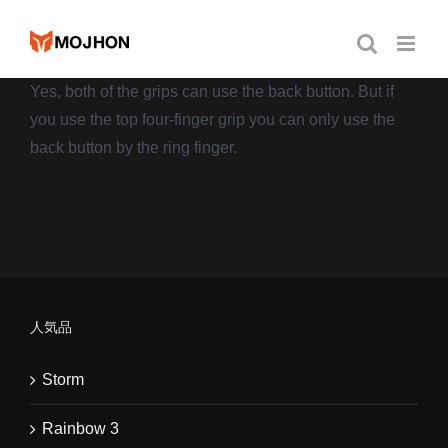
跳
过
内
Yes, both of the grips can use the back button. But if
容
you use the top four-finger grip you can only use the
back button by the ring finger.
人気品
Storm
Rainbow 3