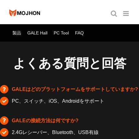
跳
过
内
容
製品
GALE Hall
PC Tool
FAQ
よくある質問と回答
GALEはどのプラットフォームをサポートしていますか?
PC、スイッチ、iOS、Androidをサポート
GALEの接続方法は何ですか?
2.4Gレシーバー、Bluetooth、USB有線