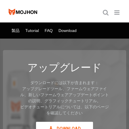
跳
过
内
容
製品
Tutorial
FAQ
Download
アップグレード
ダウンロードには以下が含まれます：
アップグレードツール、ファームウェアファイ
ル、新しいファームウェアアップデートポイント
の説明、グラフィックチュートリアル。
ビデオチュートリアルについては、以下のページ
を確認してください
DOWNLOAD