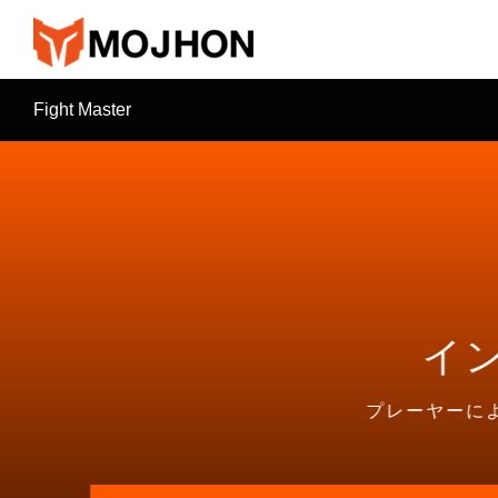
跳
过
内
容
Fight Master
イ
プレーヤーに