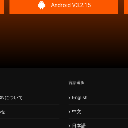
Android V3.2.15
言語選択
WONについて
English
わせ
中文
日本語